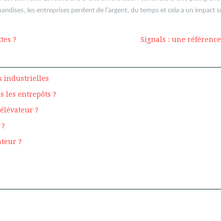
dises, les entreprises perdent de l’argent, du temps et cela a un impact sur 
tes ?
Signals : une référence
 industrielles
s les entrepôts ?
 élévateur ?
 ?
ateur ?