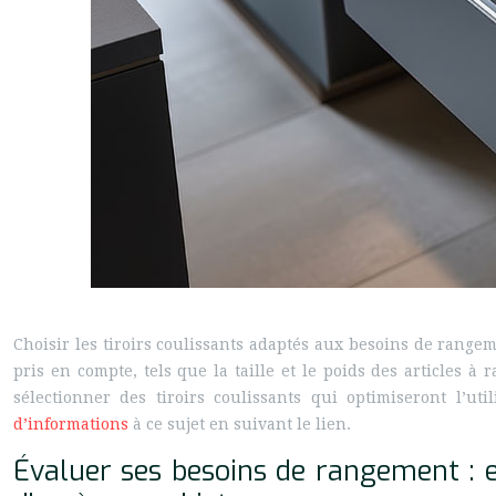
Choisir les tiroirs coulissants adaptés aux besoins de rangem
pris en compte, tels que la taille et le poids des articles à
sélectionner des tiroirs coulissants qui optimiseront l’uti
d’informations
à ce sujet en suivant le lien.
Évaluer ses besoins de rangement : es