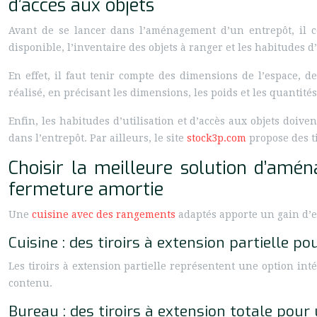
d’accès aux objets
Avant de se lancer dans l’aménagement d’un entrepôt, il co
disponible, l’inventaire des objets à ranger et les habitudes d’u
En effet, il faut tenir compte des dimensions de l’espace, d
réalisé, en précisant les dimensions, les poids et les quanti
Enfin, les habitudes d’utilisation et d’accès aux objets doive
dans l’entrepôt. Par ailleurs, le site
stock3p.com
propose des ti
Choisir la meilleure solution d’aména
fermeture amortie
Une
cuisine avec des rangements
adaptés apporte un gain d’e
Cuisine : des tiroirs à extension partielle p
Les tiroirs à extension partielle représentent une option int
contenu.
Bureau : des tiroirs à extension totale pour