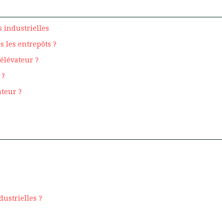
 industrielles
s les entrepôts ?
 élévateur ?
 ?
ateur ?
dustrielles ?