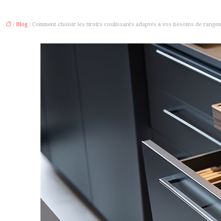
/
Blog
/ Comment choisir les tiroirs coulissants adaptés à vos besoins de range