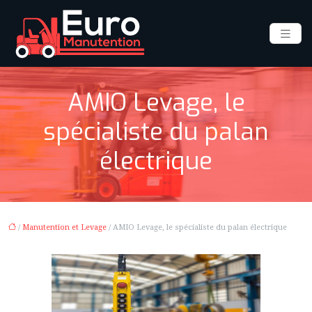
AMIO Levage, le
spécialiste du palan
électrique
/
Manutention et Levage
/ AMIO Levage, le spécialiste du palan électrique