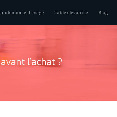
nutention et Levage
Table élévatrice
Blog
 avant l’achat ?