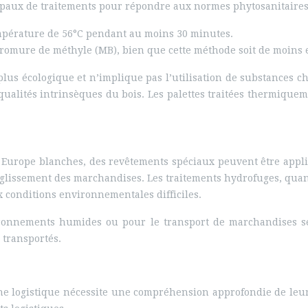
ipaux de traitements pour répondre aux normes phytosanitaires
empérature de 56°C pendant au moins 30 minutes.
bromure de méthyle (MB), bien que cette méthode soit de moins 
plus écologique et n’implique pas l’utilisation de substances c
 qualités intrinsèques du bois. Les palettes traitées thermiqu
es Europe blanches, des revêtements spéciaux peuvent être appl
e glissement des marchandises. Les traitements hydrofuges, quant
ux conditions environnementales difficiles.
ronnements humides ou pour le transport de marchandises sens
s transportés.
îne logistique nécessite une compréhension approfondie de leur