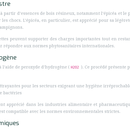
stre
 partir d’essences de bois résineux, notamment l’épicéa et le pi
 les chocs. L’épicéa, en particulier, est apprécié pour sa légèreté
hampignons.
ettes peuvent supporter des charges importantes tout en restant
our répondre aux normes phytosanitaires internationales.
rogène
à l’aide de peroxyde d’hydrogène (
). Ce procédé présente 
H2O2
s attrayantes pour les secteurs exigeant une hygiène irréprochabl
e bactéries
t apprécié dans les industries alimentaire et pharmaceutique,
 est compatible avec les normes environnementales strictes.
imiques