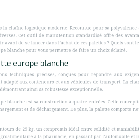
 la chaîne logistique moderne. Reconnue pour sa polyvalence e
iverses. Cet outil de manutention standardisé offre des avanta
ir avant de se lancer dans l’achat de ces palettes ? Quels sont 
rope blanche pour vous permettre de faire un choix éclairé.
ette europe blanche
tions techniques précises, conçues pour répondre aux exige
t adapté aux conteneurs et aux véhicules de transport. La ch
, démontrant ainsi sa robustesse exceptionnelle.
rope blanche est sa construction à quatre entrées. Cette concep
 chargement et de déchargement. De plus, la palette comporte ne
ours de 25 kg, un compromis idéal entre solidité et maniabilité
agroalimentaire à la pharmacie, en passant par l’automobile et l